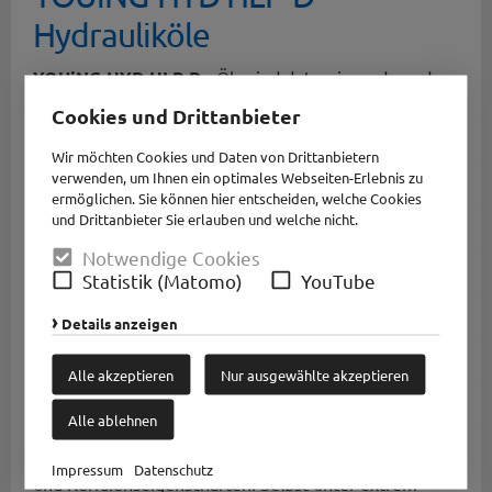
Hydrauliköle
YOUiNG-HYD HLP-D
- Öle sind detergierende und
dispergierende Hydrauliköle auf Mineralölbasis mit
Cookies und Drittanbieter
verschleißmindernden Zusätzen.
Wir möchten Cookies und Daten von Drittanbietern
YOUiNG-HYD HLP-D
- Öle werden im gesamten
verwenden, um Ihnen ein optimales Webseiten-Erlebnis zu
ermöglichen. Sie können hier entscheiden, welche Cookies
Bereich der Stationärhydraulik, Mobilhydraulik,
und Drittanbieter Sie erlauben und welche nicht.
hydraulischen Steuerungen und anderen
hydraulischen Systemen eingesetzt.
Notwendige Cookies
Statistik (Matomo)
YouTube
Ablagerungen und Verunreinigungen in
Systemkomponenten werden gemeinsam mit
Details anzeigen
eingedrungenen Fremdstoffen gelöst und im
Alle akzeptieren
Nur ausgewählte akzeptieren
Hydrauliksystem in Schwebe gehalten.
Kondenswasser und in Systeme eingedrungenes
Alle ablehnen
Wasser wird emulgiert ohne nennenswerte
Beeinträchtigungen der ausgeszeichneten Schmier-
Impressum
Datenschutz
und Korrsionseigenschaften. Selbst unter extrem