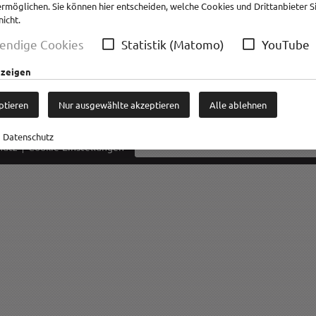
ermöglichen. Sie können hier entscheiden, welche Cookies und Drittanbieter S
ere Kunden
Kontakt
Download
Weblinks
Sh
icht.
endige Cookies
Statistik (Matomo)
YouTube
ie
>
Oilfino-Produkte
nzeigen
den
ptieren
Nur ausgewählte akzeptieren
Alle ablehnen
Datenschutz
hutz
Cookie-Einstellungen