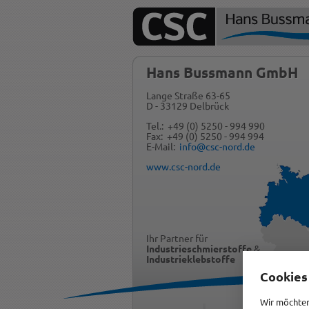
Hans Bussmann GmbH
Lange Straße 63-65
D - 33129 Delbrück
Tel.: +49 (0) 5250 - 994 990
Fax: +49 (0) 5250 - 994 994
E-Mail:
info@csc-nord.de
www.csc-nord.de
Ihr Partner für
Industrieschmierstoffe
&
Industrieklebstoffe
Cookies
Wir möchten