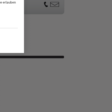
ie erlauben
op