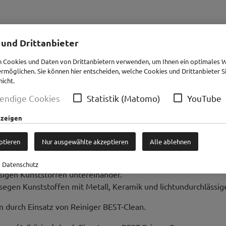
bstoffe
 und Drittanbieter
 Cookies und Daten von Drittanbietern verwenden, um Ihnen ein optimales 
ermöglichen. Sie können hier entscheiden, welche Cookies und Drittanbieter S
icht.
endige Cookies
Statistik (Matomo)
YouTube
-Lichthärtende Klebstoffe auf Acrylatbasis.
nzeigen
ptieren
Nur ausgewählte akzeptieren
Alle ablehnen
Datenschutz
sigen Kunststoffen untereinander.
segen Kunststoffen mit Metall, Keramik und lichtundurchlässig
 durch Einsatz von Reiniger BEST-Clean.