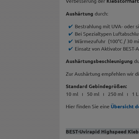
Verbesserung der
Klebstoffhaf
Aushärtung
durch:
Bestrahlung mit UVA- oder si
Bei Spezialtypen Luftabschlu
Wärmezufuhr (100°C / 30 mi
Einsatz von Aktivator BEST-A
Aushärtungsbeschleunigung
du
Zur Aushärtung empfehlen wir d
Standard Gebindegrößen:
10 ml ι 50 ml ι 250 ml ι 1 L
Hier finden Sie eine
Übersicht d
BEST-Uvirapid Highspeed Kleb