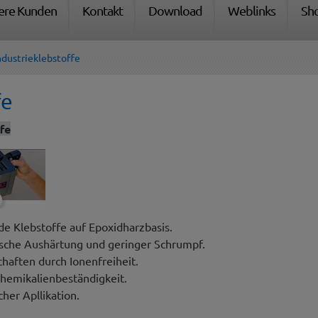
ere Kunden
Kontakt
Download
Weblinks
Sh
ndustrieklebstoffe
fe
fe
 Klebstoffe auf Epoxidharzbasis.
ische Aushärtung und geringer Schrumpf.
chaften durch Ionenfreiheit.
hemikalienbeständigkeit.
her Apllikation.