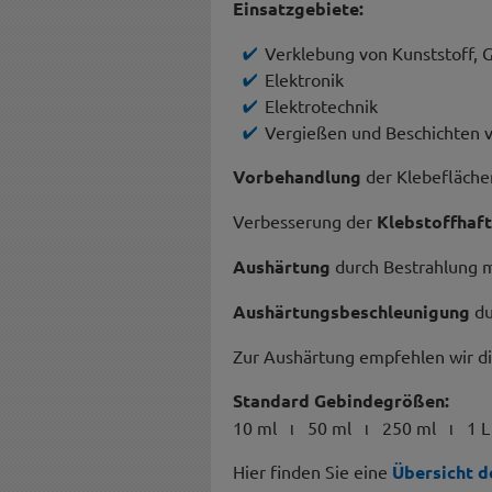
Einsatzgebiete:
Verklebung von Kunststoff, G
Elektronik
Elektrotechnik
Vergießen und Beschichten v
Vorbehandlung
der Klebeflächen
Verbesserung der
Klebstoffhaf
Aushärtung
durch Bestrahlung m
Aushärtungsbeschleunigung
du
Zur Aushärtung empfehlen wir d
Standard Gebindegrößen:
10 ml ι 50 ml ι 250 ml ι 1 L
Hier finden Sie eine
Übersicht d