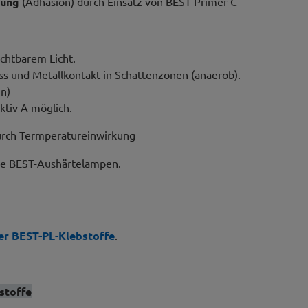
tung
(Adhäsion) durch Einsatz von BEST-Primer C
chtbarem Licht.
ss und Metallkontakt in Schattenzonen (anaerob).
n)
ktiv A möglich.
rch Termperatureinwirkung
ie BEST-Aushärtelampen.
er BEST-PL-Klebstoffe
.
stoffe