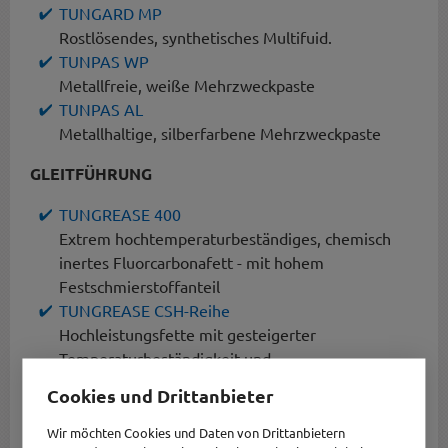
TUNGARD MP
Rostlösendes, synthetisches Multifuid.
TUNPAS WP
Metallfreie, weiße Mehrzweckpaste
TUNPAS AL
Metallhaltige, silberfarbene Mehrzweckpaste
GLEITFÜHRUNG
TUNGREASE 400
Extrem hochtemperaturbeständiges, chemisch
inertes Fluorcarbonafett - mit hohem
Festschmierstoffanteil
TUNGREASE CSH-Reihe
Hochleistungsfette mit gesteigerter
Temperaturbeständigkeit und
Druckaufnahmefähigkeit
Cookies und Drittanbieter
! NSF H1 registriert !
Wir möchten Cookies und Daten von Drittanbietern
FÜHRUNGSELEMENTE