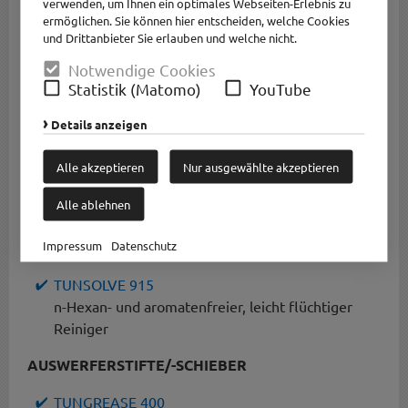
verwenden, um Ihnen ein optimales Webseiten-Erlebnis zu
ermöglichen. Sie können hier entscheiden, welche Cookies
TUNGREASE 400
und Drittanbieter Sie erlauben und welche nicht.
Extrem hochtemperaturbeständiges, chemisch
Notwendige Cookies
inertes Fluorcarbonafett - mit hohem
Statistik (Matomo)
YouTube
Festschmierstoffanteil
TUNGREASE CS-REIHE
Details anzeigen
Hochleistungsfette mit gesteigerter
Temperaturbeständikeit und
Alle akzeptieren
Nur ausgewählte akzeptieren
Druckaufnahmefähigkeit
Alle ablehnen
! NSF H1 registriert !
Impressum
Datenschutz
GRANULATSPEICHER
TUNSOLVE 915
n-Hexan- und aromatenfreier, leicht flüchtiger
Reiniger
AUSWERFERSTIFTE/-SCHIEBER
TUNGREASE 400